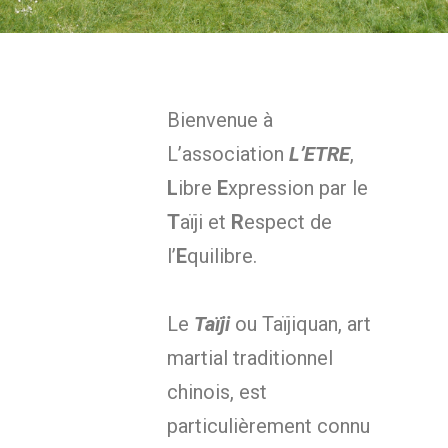
Bienvenue à
L’association
L’ETRE
,
L
ibre
E
xpression par le
T
aïji et
R
espect de
l’
E
quilibre.
Le
Taïji
ou Taïjiquan, art
martial traditionnel
chinois, est
particulièrement connu